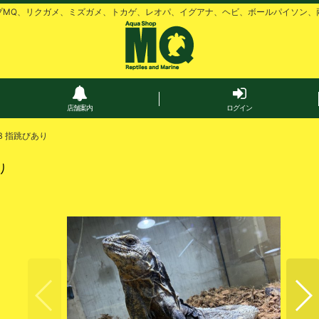
プMQ、リクガメ、ミズガメ、トカゲ、レオパ、イグアナ、ヘビ、ボールパイソン、
店舗案内
ログイン
 指跳びあり
り