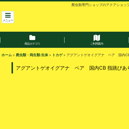
爬虫類専門ショップのアクアショッ
メニュー
商品カテゴリ
ご利用案内
ホーム
>
爬虫類・両生類:生体
>
トカゲ
>
アグアントゲオイグアナ ペア 国内CB
アグアントゲオイグアナ ペア 国内CB 指跳びあ