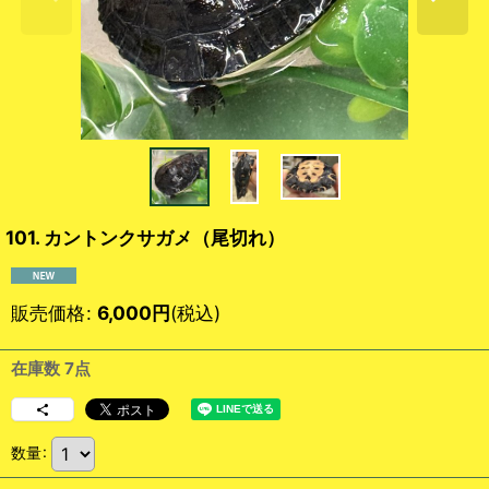
101. カントンクサガメ（尾切れ）
販売価格
:
6,000
円
(税込)
在庫数 7点
数量
: