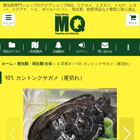
爬虫類専門ショップのアクアショップMQ、リクガメ、ミズガメ、トカゲ、レオ
パ、イグアナ、ヘビ、ボールパイソン、両生類、飼育用品など豊富に取り揃え
メニュー
カート
商品カテゴリ
ご利用案内
店舗案内
ログイン
問い合わせ
ホーム
>
爬虫類・両生類:生体
>
ミズガメ
>
101. カントンクサガメ（尾切れ）
101. カントンクサガメ（尾切れ）