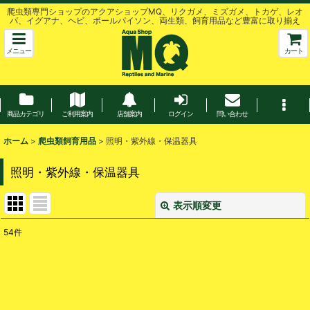
爬虫類専門ショップのアクアショップMQ、リクガメ、ミズガメ、トカゲ、レオ
パ、イグアナ、ヘビ、ボールパイソン、両生類、飼育用品など豊富に取り揃え
メニュー
カート
商品カテゴリ
ご利用案内
店舗案内
ログイン
問い合わせ
ホーム
>
爬虫類飼育用品
>
照明・紫外線・保温器具
照明・紫外線・保温器具
表示順変更
閉じる
54
件
表示数
:
並び順
: