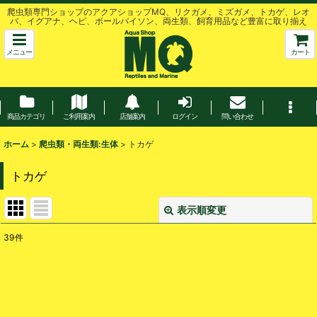
爬虫類専門ショップのアクアショップMQ、リクガメ、ミズガメ、トカゲ、レオ
パ、イグアナ、ヘビ、ボールパイソン、両生類、飼育用品など豊富に取り揃え
メニュー
カート
商品カテゴリ
ご利用案内
店舗案内
ログイン
問い合わせ
ホーム
>
爬虫類・両生類:生体
>
トカゲ
トカゲ
表示順変更
閉じる
39
件
表示数
:
並び順
: