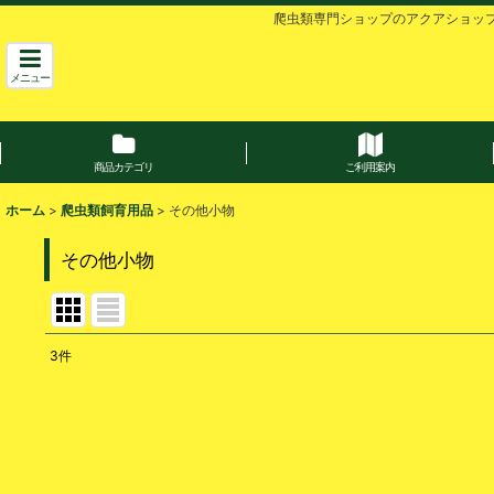
爬虫類専門ショップのアクアショッ
メニュー
商品カテゴリ
ご利用案内
ホーム
>
爬虫類飼育用品
>
その他小物
その他小物
3
件
表示数
:
並び順
: