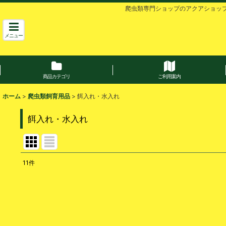
爬虫類専門ショップのアクアショッ
メニュー
商品カテゴリ
ご利用案内
ホーム
>
爬虫類飼育用品
>
餌入れ・水入れ
餌入れ・水入れ
11
件
表示数
:
並び順
: