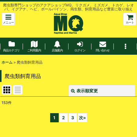
爬虫類専門ショップのアクアショップMQ、リクガメ、ミズガメ、トカゲ、レオ
パ、イグアナ、ヘビ、ボールパイソン、両生類、飼育用品など豊富に取り揃え
メニュー
カート
商品カテゴリ
ご利用案内
店舗案内
ログイン
問い合わせ
ホーム
>
爬虫類飼育用品
爬虫類飼育用品
表示順変更
閉じる
153
件
サブカテゴリ
:
1
2
3
次
»
表示数
: