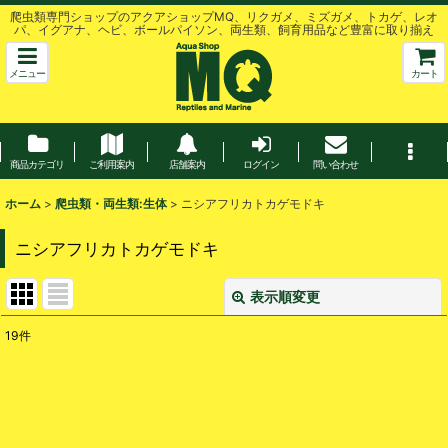
爬虫類専門ショップのアクアショップMQ、リクガメ、ミズガメ、トカゲ、レオ
パ、イグアナ、ヘビ、ボールパイソン、両生類、飼育用品など豊富に取り揃え
メニュー
カート
商品カテゴリ
ご利用案内
店舗案内
ログイン
問い合わせ
ホーム
>
爬虫類・両生類:生体
>
ニシアフリカトカゲモドキ
ニシアフリカトカゲモドキ
表示順変更
閉じる
19
件
表示数
:
並び順
: