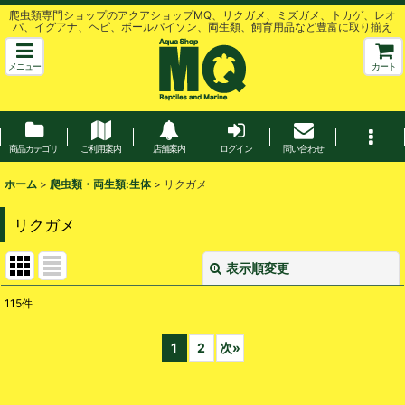
爬虫類専門ショップのアクアショップMQ、リクガメ、ミズガメ、トカゲ、レオ
パ、イグアナ、ヘビ、ボールパイソン、両生類、飼育用品など豊富に取り揃え
メニュー
カート
商品カテゴリ
ご利用案内
店舗案内
ログイン
問い合わせ
ホーム
>
爬虫類・両生類:生体
>
リクガメ
リクガメ
表示順変更
閉じる
115
件
表示数
:
1
2
次
»
並び順
: